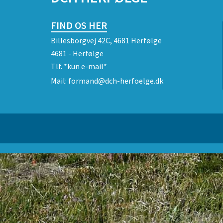
FIND OS HER
Billesborgvej 42C, 4681 Herfølge
4681 - Herfølge
Tlf.
*kun e-mail*
Mail:
formand@dch-herfoelge.dk