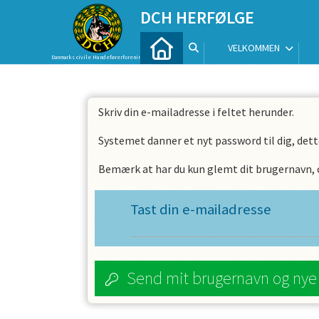
DCH HERFØLGE
VELKOMMEN
Danmarks civile Hundeførerforening
Skriv din e-mailadresse i feltet herunder.
Systemet danner et nyt password til dig, dett
Bemærk at har du kun glemt dit brugernavn, og
Tast din e-mailadresse
Send mit brugernavn og ny