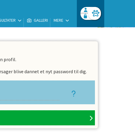
SULTATER
GALLERI
MERE
Facebook login
Husk mig
Glemt password
Opret profil
Log ind
 profil.
sager blive dannet et nyt password til dig.