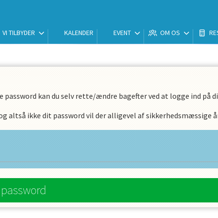
VI TILBYDER
KALENDER
EVENT
OM OS
RE
e password kan du selv rette/ændre bagefter ved at logge ind på din
 altså ikke dit password vil der alligevel af sikkerhedsmæssige år
e password