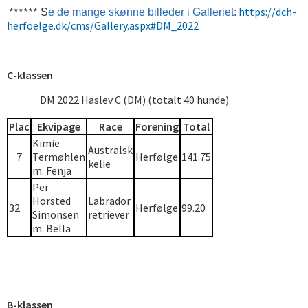
******
https://dch-
S
e de mange skønne billeder i Galleriet:
herfoelge.dk/cms/Gallery.aspx#DM_2022
C-klassen
DM 2022 Haslev C (DM) (totalt 40 hunde)
Plac
Ekvipage
Race
Forening
Total
Kimie
Australsk
7
Termøhlen
Herfølge
141.75
kelie
m. Fenja
Per
Horsted
Labrador
32
Herfølge
99.20
Simonsen
retriever
m. Bella
B-klassen