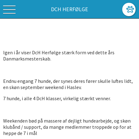
DCH HERFØLGE
Igen i år viser DcH Herfølge stærk form ved dette års
Danmarksmesterskab.
Endnu engang 7 hunde, der synes deres fører skulle luftes lidt,
en skøn september weekend i Haslev.
7 hunde, i alle 4 DcH klasser, virkelig stærkt venner.
Weekenden bød på massere af dejligt hundearbejde, og skøn
klubånd / support, da mange medlemmer troppede op for at
heppe de 7 i mål