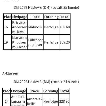
DM 2022 Haslev B (DM) (totalt 35 hunde)
Plac
Ekvipage
Race
Forening
Total
Kristina
16
Andersen
Malinois
Herfølge
169.60
m. Diva
Marianne
Labrador
19
Knudsen
Herfølge
169.20
retriever
m. Cæsar
A-klassen
DM 2022 Haslev A (DM) (totalt 24 hunde)
Plac
Ekvipage
Race
Forening
Total
Annette
Australsk
14
Lunau m.
Herfølge
228.30
kelie