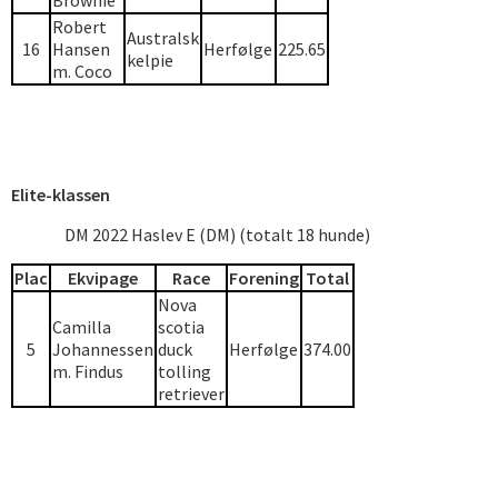
Brownie
Robert
Australsk
16
Hansen
Herfølge
225.65
kelpie
m. Coco
Elite-klassen
DM 2022 Haslev E (DM) (totalt 18 hunde)
Plac
Ekvipage
Race
Forening
Total
Nova
Camilla
scotia
5
Johannessen
duck
Herfølge
374.00
m. Findus
tolling
retriever