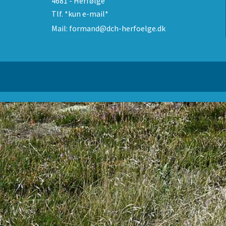
4681 - Herfølge
Tlf.
*kun e-mail*
Mail:
formand@dch-herfoelge.dk