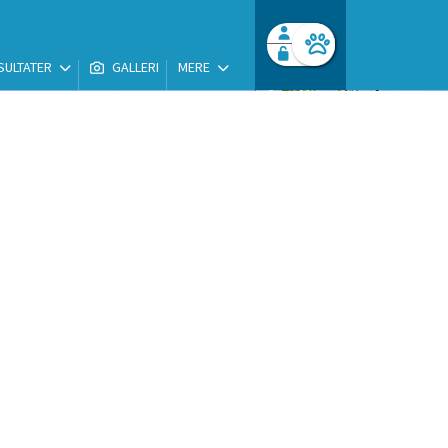
SULTATER
GALLERI
MERE
Facebook login
Husk mig
Glemt password
Opret profil
Log ind