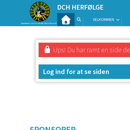
DCH HERFØLGE
VELKOMMEN
Danmarks civile Hundeførerforening
Ups! Du har ramt en side d
Log ind for at se siden
SPONSORER