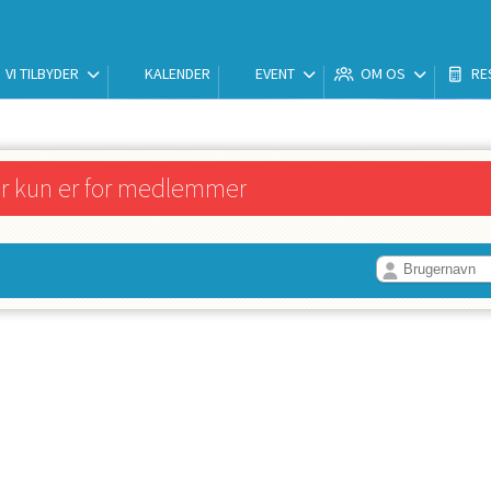
VI TILBYDER
KALENDER
EVENT
OM OS
RE
er kun er for medlemmer