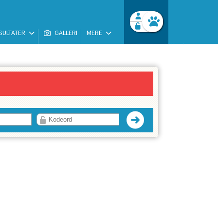
SULTATER
GALLERI
MERE
Facebook login
Husk mig
Glemt password
Opret profil
Log ind