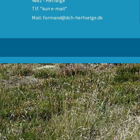
4681 - Herfølge
Tlf.
*kun e-mail*
Mail:
formand@dch-herfoelge.dk