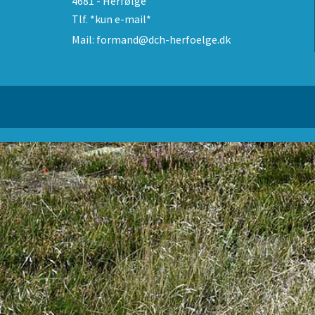
4681 - Herfølge
Tlf.
*kun e-mail*
Mail:
formand@dch-herfoelge.dk