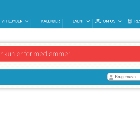
VI TILBYDER
KALENDER
EVENT
OM OS
RE
er kun er for medlemmer