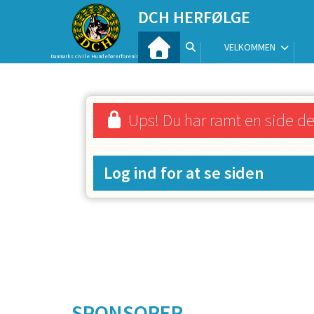
DCH HERFØLGE
VELKOMMEN
Danmarks civile Hundeførerforening
Ups! Du har ramt en side d
Log ind for at se siden
SPONSORER