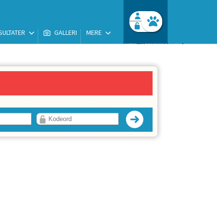
SULTATER
GALLERI
MERE
Facebook login
Husk mig
Glemt password
Opret profil
Log ind