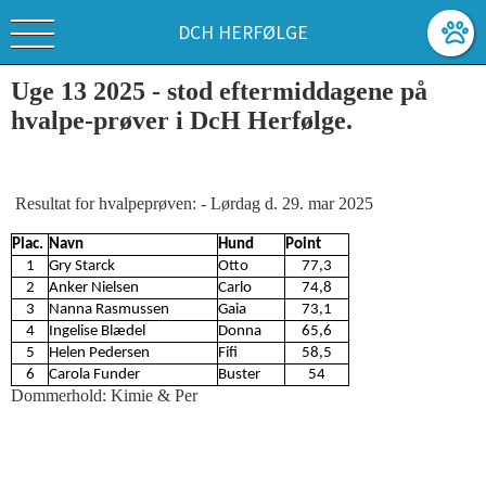
DCH HERFØLGE
Uge 13 2025 - stod eftermiddagene på
hvalpe-prøver i DcH Herfølge.
Resultat for hvalpeprøven: - Lørdag d. 29. mar 2025
Plac.
Navn
Hund
Point
1
Gry Starck
Otto
77,3
2
Anker Nielsen
Carlo
74,8
3
Nanna Rasmussen
Gaia
73,1
4
Ingelise Blædel
Donna
65,6
5
Helen Pedersen
Fifi
58,5
6
Carola Funder
Buster
54
Dommerhold: Kimie & Per